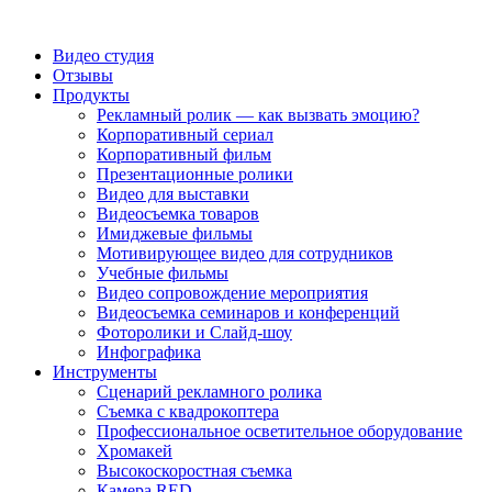
Видео студия
Отзывы
Продукты
Рекламный ролик — как вызвать эмоцию?
Корпоративный сериал
Корпоративный фильм
Презентационные ролики
Видео для выставки
Видеосъемка товаров
Имиджевые фильмы
Мотивирующее видео для сотрудников
Учебные фильмы
Видео сопровождение мероприятия
Видеосъемка семинаров и конференций
Фоторолики и Слайд-шоу
Инфографика
Инструменты
Сценарий рекламного ролика
Съемка с квадрокоптера
Профессиональное осветительное оборудование
Хромакей
Высокоскоростная съемка
Камера RED